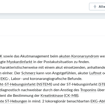
All
K
sowie das Akutmanagement beim
akuten Koronarsyndrom
wer
ngte
Myokardinfarkt
in der Postakutsituation zu finden.
harakteristischerweise mit einem akut einsetzenden, anhalten
m
einher. Der
Schmerz
kann von Angstgefühlen, akuter
Luftnot
od
d
EKG
-, Labor- und koronarangiografische Befunde.
ht-ST-Hebungsinfarkt
(
NSTEMI
) und der ST-Hebungsinfarkt (
ST
 diagnostisch nachweisbar durch den Anstieg des
Troponins
über 
ient die Bestimmung der
Kreatinkinase
(
CK-MB
).
ante ST-Hebungen
in mind. 2 lokoregionär benachbarten
EKG-Abl