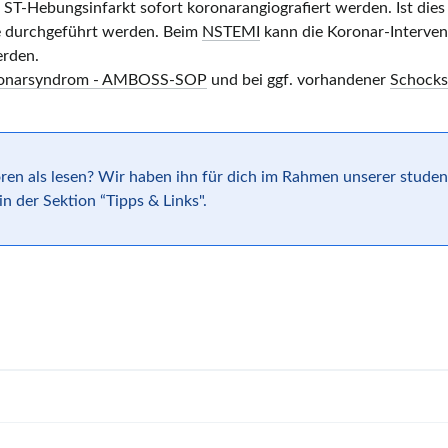
 ST-Hebungsinfarkt sofort koronarangiografiert werden. Ist dies
e
durchgeführt werden. Beim
NSTEMI
kann die Koronar-Intervent
erden.
ronarsyndrom - AMBOSS-SOP
und bei ggf. vorhandener
Schock
ören als lesen? Wir haben ihn für dich im Rahmen unserer stude
n der Sektion “Tipps & Links".