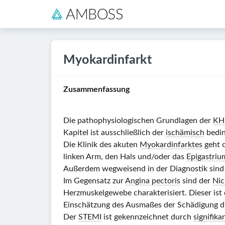
Myokardinfarkt
Zusammenfassung
Die pathophysiologischen Grundlagen der
KH
Kapitel ist ausschließlich der
ischämisch
bedi
Die Klinik des akuten
Myokardinfarktes
geht c
linken Arm, den Hals und/oder das
Epigastriu
Außerdem wegweisend in der Diagnostik sin
Im Gegensatz zur
Angina pectoris
sind der
Nic
Herzmuskelgewebe charakterisiert. Dieser ist
Einschätzung des Ausmaßes der Schädigung d
Der
STEMI
ist gekennzeichnet durch
signifik