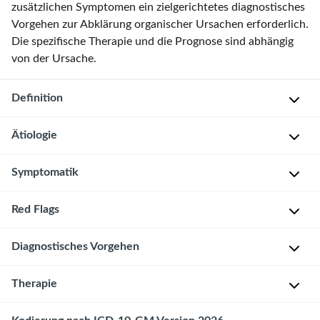
zusätzlichen Symptomen ein zielgerichtetes diagnostisches
Vorgehen zur Abklärung organischer Ursachen erforderlich.
Die spezifische Therapie und die Prognose sind abhängig
von der Ursache.
Definition
Ätiologie
G
e
Symptomatik
d
[2]
[3]
Ursachen einer Gedeihstörung
e
Red Flags
i
L
Ursachen
Mögliche Erkrankungen
h
e
Saug- oder
Schluckstörung
s
Unzureichende
Diagnostisches Vorgehen
i
R
Still- oder
t
Kalorienzufuhr
t
e
Fütterschwierigkeiten
ö
Basisdiagnostik
Therapie
s
d
Fehlernährung
r
-
y
F
Vernachlässigung
u
Checkliste
m