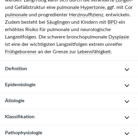
werden. Langfristig kann sich durch die veränderte
Lungen
-
und Gefäßstruktur eine
pulmonale Hypertonie
, ggf. mit
Cor
pulmonale
und progredienter
Herzinsuffizienz
, entwickeln.
Zudem besteht bei
Säuglingen
und Kindern mit
BPD
ein
erhöhtes Risiko für pulmonale und neurologische
Langzeitfolgen. Die schwere bronchopulmonale
Dysplasie
ist eine der wichtigsten Langzeitfolgen extrem unreifer
Frühgeborener
an der Grenze zur
Lebensfähigkeit
.
Definition
Epidemiologie
Chronisch-
inflammatorische
Ätiologie
und
J
potenziell
e
Multifaktorielle
Klassifikation
reversible
u
Genese
Lungenerkrankung
n
Frühgeborener
,
Pathophysiologie
Es
r
U