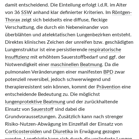
damit entscheidend. Die Einteilung erfolgt i.d.R. im Alter
von 36
SSW
anhand klar definierter Kriterien. Im
Röntgen-
Thorax
zeigt sich beidseits eine diffuse, fleckige
Verschattung, die durch ein Nebeneinander von
überblähten und atelektatischen Lungenbezirken entsteht.
Direktes klinisches Zeichen der unreifen bzw. geschädigten
Lungenstruktur ist eine persistierende
respiratorische
Insuffizienz
mit erhöhtem Sauerstoffbedarf und ggf. der
Notwendigkeit einer
maschinellen Beatmung
. Da die
pulmonalen Veränderungen einer manifesten
BPD
zwar
potenziell reversibel, jedoch schwerwiegend und
therapieresistent sein können, kommt der
Prävention
eine
entscheidende Bedeutung zu. Die möglichst
lungenprotektive Beatmung
und der zurückhaltende
Einsatz von
Sauerstoff
sind dabei die
Grundvoraussetzungen. Zusätzlich kann nach strenger
Risiko-Nutzen-Abwägung im Einzelfall der Einsatz von
Corticosteroiden
und
Diuretika
in Erwägung gezogen