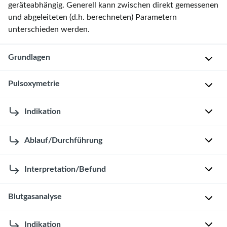
geräteabhängig. Generell kann zwischen direkt gemessenen
und abgeleiteten (d.h. berechneten) Parametern
unterschieden werden.
Grundlagen
Gastransport
Pulsoxymetrie
im
Blut
Indikation
D
e
Sauerstofftransport
f
Ablauf/Durchführung
Anästhesiologisches
T
i
Basismonitoring
r
n
Interpretation/Befund
Intensivmedizinisches
P
a
i
Basismonitoring
u
n
t
Blutgasanalyse
l
s
i
Akute
N
s
p
o
Dyspnoe
o
o
o
Indikation
n
oder
r