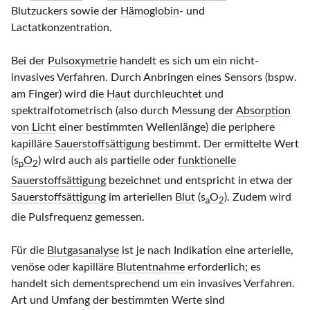
Blutzuckers sowie der
Hämoglobin
- und
Lactatkonzentration.
Bei der
Pulsoxymetrie
handelt es sich um ein nicht-
invasives Verfahren. Durch Anbringen eines Sensors (bspw.
am Finger) wird die
Haut
durchleuchtet und
spektralfotometrisch (also durch Messung der
Absorption
von Licht
einer bestimmten Wellenlänge) die periphere
kapilläre
Sauerstoffsättigung
bestimmt. Der ermittelte Wert
(
s
O
) wird auch als partielle oder
funktionelle
p
2
Sauerstoffsättigung
bezeichnet und entspricht in etwa der
Sauerstoffsättigung
im arteriellen
Blut
(
s
O
). Zudem wird
a
2
die Pulsfrequenz gemessen.
Für die
Blutgasanalyse
ist je nach Indikation eine arterielle,
venöse oder kapilläre
Blutentnahme
erforderlich; es
handelt sich dementsprechend um ein invasives Verfahren.
Art und Umfang der bestimmten Werte sind