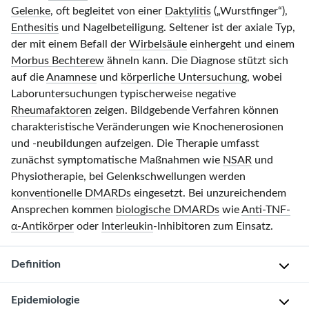
Gelenke
, oft begleitet von einer
Daktylitis
(„Wurstfinger“),
Enthesitis
und Nagelbeteiligung. Seltener ist der axiale Typ,
der mit einem Befall der
Wirbelsäule
einhergeht und einem
Morbus Bechterew
ähneln kann. Die Diagnose stützt sich
auf die
Anamnese
und
körperliche Untersuchung
, wobei
Laboruntersuchungen typischerweise negative
Rheumafaktoren
zeigen. Bildgebende Verfahren können
charakteristische Veränderungen wie Knochenerosionen
und -neubildungen aufzeigen. Die Therapie umfasst
zunächst symptomatische Maßnahmen wie
NSAR
und
Physiotherapie, bei Gelenkschwellungen werden
konventionelle DMARDs
eingesetzt. Bei unzureichendem
Ansprechen kommen
biologische DMARDs
wie
Anti-TNF-
α-Antikörper
oder
Interleukin
-Inhibitoren zum Einsatz.
Definition
Epidemiologie
D