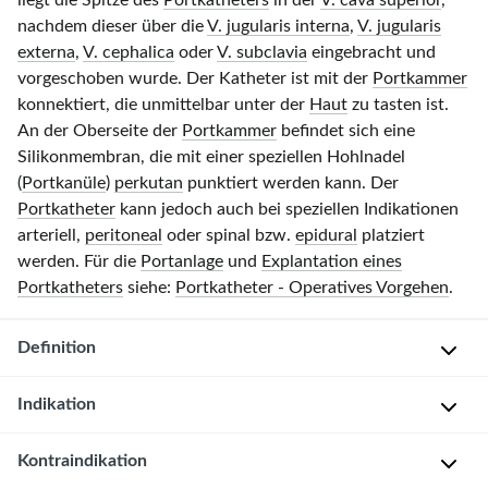
liegt die Spitze des
Portkatheters
in der
V. cava superior
,
nachdem dieser über die
V. jugularis interna
,
V. jugularis
externa
,
V. cephalica
oder
V. subclavia
eingebracht und
vorgeschoben wurde. Der Katheter ist mit der
Portkammer
konnektiert, die unmittelbar unter der
Haut
zu tasten ist.
An der Oberseite der
Portkammer
befindet sich eine
Silikonmembran, die mit einer speziellen Hohlnadel
(
Portkanüle
)
perkutan
punktiert werden kann. Der
Portkatheter
kann jedoch auch bei speziellen Indikationen
arteriell,
peritoneal
oder spinal bzw.
epidural
platziert
werden. Für die
Portanlage
und
Explantation eines
Portkatheters
siehe:
Portkatheter - Operatives Vorgehen
.
Definition
Indikation
D
e
Häufige
Kontraindikation
f