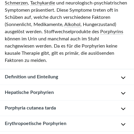
Schmerzen
,
Tachykardie
und neurologisch-psychiatrischen
Symptomen präsentiert. Diese Symptome treten oft in
Schüben auf, welche durch verschiedene Faktoren
(Sonnenlicht, Medikamente,
Alkohol
, Hungerzustand)
ausgelöst werden. Stoffwechselprodukte des
Porphyrins
können im Urin und manchmal auch im Stuhl
nachgewiesen werden. Da es für die Porphyrien keine
kausale Therapie gibt, gilt es primär, die auslösenden
Faktoren zu meiden.
Definition und Einteilung
Definition
Hepatische Porphyrien
und
Pathophysiologie
Akute
Porphyria cutanea tarda
intermittierende
Bei
Porphyrie
Erythropoetische Porphyrien
den
E
Porphyrien
i