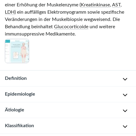
einer Erhöhung der Muskelenzyme (
Kreatinkinase
,
AST
,
LDH
) ein auffälliges Elektromyogramm sowie spezifische
Veränderungen in der Muskelbiopsie wegweisend. Die
Behandlung beinhaltet
Glucocorticoide
und weitere
immunsuppressive Medikamente.
Definition
Epidemiologie
P
o
Ätiologie
l
G
y
e
Klassifikation
m
s
G
y
c