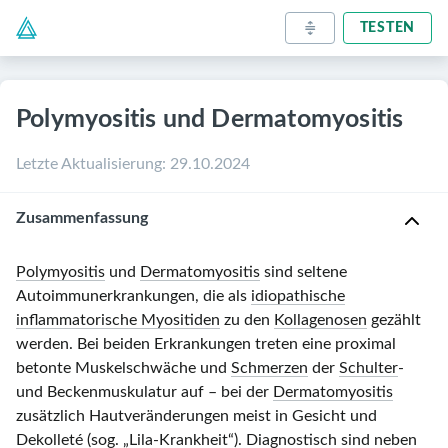
TESTEN
Polymyositis und Dermatomyositis
Letzte Aktualisierung
:
29.10.2024
Zusammenfassung
Polymyositis
und
Dermatomyositis
sind seltene
Autoimmunerkrankungen, die als
idiopathische
inflammatorische Myositiden
zu den
Kollagenosen
gezählt
werden. Bei beiden Erkrankungen treten eine proximal
betonte Muskelschwäche und
Schmerzen
der
Schulter
-
und Beckenmuskulatur auf – bei der
Dermatomyositis
zusätzlich Hautveränderungen meist in Gesicht und
Dekolleté (sog. „Lila-Krankheit“). Diagnostisch sind neben