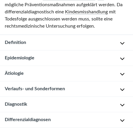
mögliche Präventionsmaßnahmen aufgeklärt werden. Da
differenzialdiagnostisch eine
Kindesmisshandlung
mit
Todesfolge ausgeschlossen werden muss, sollte eine
rechtsmedizinische Untersuchung erfolgen.
Definition
Epidemiologie
Unerwartetes
und
Ätiologie
rasches
I
Versterben
n
Verlaufs- und Sonderformen
von
z
Multifaktoriell,
Neugeborenen
i
nicht
und
Sudden
Diagnostik
d
abschließend
Säuglingen
unexpected
e
geklärt
im
postnatal
n
Differenzialdiagnosen
T
Ausführliche
1.
Collapse
z
r
Schwangerschafts
-/Familien-/Patientenanamnese
Lebensjahr