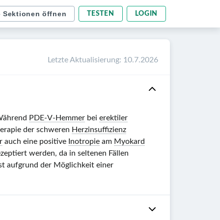
e Sektionen öffnen
TESTEN
LOGIN
Letzte Aktualisierung
:
10.7.2026
 Während
PDE-V-Hemmer
bei
erektiler
herapie der schweren
Herzinsuffizienz
r
auch eine positive
Inotropie
am
Myokard
ezeptiert werden, da in seltenen Fällen
st aufgrund der Möglichkeit einer