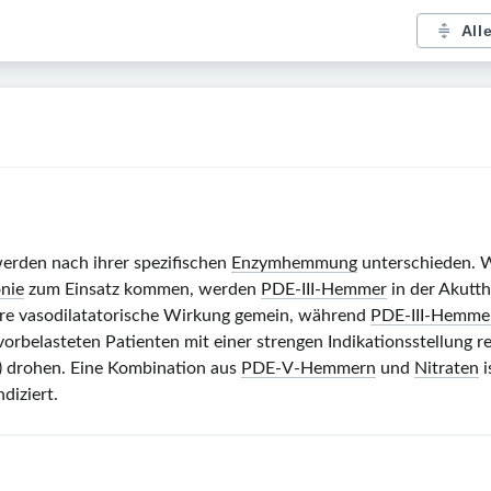
All
den nach ihrer spezifischen
Enzymhemmung
unterschieden.
onie
zum Einsatz kommen, werden
PDE-III-Hemmer
in der Akutt
ere vasodilatatorische Wirkung gemein, während
PDE-III-Hemme
 vorbelasteten Patienten mit einer strengen Indikationsstellung r
) drohen. Eine Kombination aus
PDE-V-Hemmern
und
Nitraten
i
diziert.