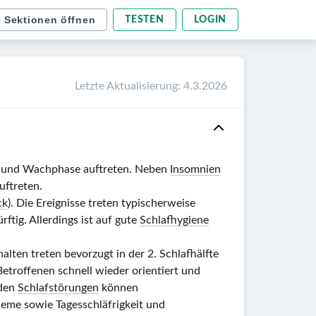
e Sektionen öffnen
TESTEN
LOGIN
Letzte Aktualisierung
:
4.3.2026
 und Wachphase auftreten. Neben
Insomnien
uftreten.
ck
). Die Ereignisse treten typischerweise
ftig. Allerdings ist auf gute
Schlafhygiene
alten treten bevorzugt in der 2. Schlafhälfte
troffenen schnell wieder orientiert und
nden
Schlafstörungen
können
eme sowie Tagesschläfrigkeit und