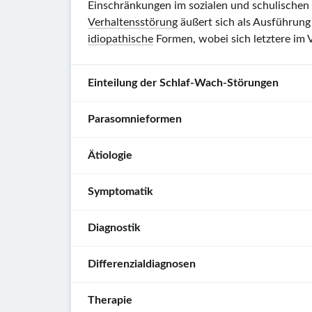
Einschränkungen im sozialen und schulischen b
Verhaltensstörung
äußert sich als Ausführun
idiopathische
Formen, wobei sich letztere im V
Einteilung der Schlaf-Wach-Störungen
Parasomnieformen
Einteilung der
Schlaf-Wach-Störungen
(angelehnt an
Ätiologie
Schlaf-Wach-Störung
Beschreibung
[2]
[3]
Parasomnieformen – Übersicht
Symptomatik
Ein- oder
Insomnien
Pathogenese
Merkmale
Durchschlafstörungen
Unklar
Diagnostik
Umherwandeln
Schlafwandeln
NREM-
während des
Schlafs
Risikofaktoren
(
Somnambulismus
)
Schlaf
-
Keine
Reaktion beim
für
Differenzialdiagnosen
Parasomnien
Übermäßige
Basisdiagnostik
Hypersomnien
Aufweckversuch
Parasomnien
Schläfrigkeit
[3]
Keine
Erinnerung
nach
(Fremd‑)
Anamnese
Therapie
dem Aufwachen
[6]
Genetische