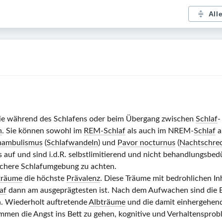
All
die während des Schlafens oder beim Übergang zwischen
Schlaf
-
n
. Sie können sowohl im
REM-Schlaf
als auch im NREM-
Schlaf
a
ambulismus
(
Schlafwandeln
) und
Pavor nocturnus
(
Nachtschre
auf und sind i.d.R. selbstlimitierend und nicht behandlungsbedür
sichere Schlafumgebung zu achten.
träume
die höchste
Prävalenz
. Diese Träume mit bedrohlichen Inh
af
dann am ausgeprägtesten ist. Nach dem Aufwachen sind die Be
rn. Wiederholt auftretende
Albträume
und die damit einhergehe
n die Angst ins Bett zu gehen, kognitive und Verhaltensprobl