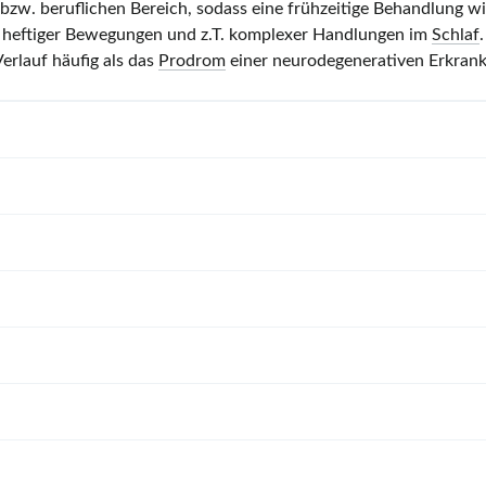
zw. beruflichen Bereich, sodass eine frühzeitige Behandlung wic
g heftiger Bewegungen und z.T. komplexer Handlungen im
Schlaf
erlauf häufig als das
Prodrom
einer neurodegenerativen Erkrank
[1]
ICD-11
)
(Haupt‑)Formen
Chronische insomnische
Zeitpunkt
Schlafphase
Prävalenz
Störung
Kurzzeitige insomnische
1.
NREM
Insb. im
Störung
Nachtdrittel
(Vor‑)Schulalter,
Kinder
4–6 Jahre
:
Narkolepsie
30%
Idiopathische
Jugendliche
: 17%
Hypersomnie
Erwachsene: 4%