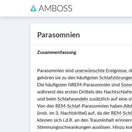
Parasomnien
Zusammenfassung
Parasomnien sind
unerwünschte Ereignisse
, 
gehören sie zu den häufigsten
Schlafstörunge
Die häufigsten NREM-Parasomnien sind
Somn
während des ersten Drittels des Nachtschlafes 
und beim
Schlafwandeln
zusätzlich auf eine 
Von den
REM-Schlaf
-Parasomnien haben
Alb
(insb. im 3. Nachtdrittel) auf, da der
REM-Schl
können sich i.d.R. an den Trauminhalt erinne
Stimmungsschwankungen auslösen. Hinzu komme