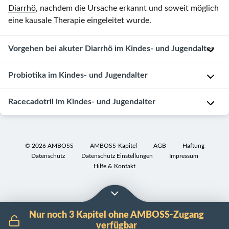
Diarrhö
, nachdem die Ursache erkannt und soweit möglich
eine kausale Therapie eingeleitet wurde.
Vorgehen bei akuter Diarrhö im Kindes- und Jugendalter
Allgemeine
Probiotika im Kindes- und Jugendalter
Maßnahmen
Racecadotril im Kindes- und Jugendalter
In
F
Studien
l
konnte
ü
In
nachgewiesen
s
Studien
©
2026
AMBOSS
AMBOSS-Kapitel
AGB
Haftung
werden,
Datenschutz
Datenschutz Einstellungen
Impressum
s
konnte
dass
Hilfe & Kontakt
i
nachgewiesen
die
g
werden,
Einnahme
k
dass
von
e
die
Probiotika
Nur noch 3 Kapitel ohne AMBOSS-Zugang
i
Einnahme
die
verfügbar