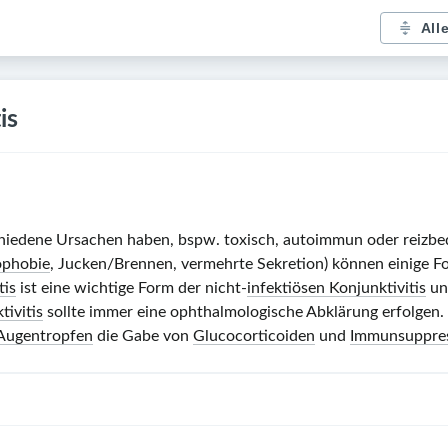
All
is
hiedene Ursachen haben, bspw. toxisch, autoimmun oder reizbe
ophobie
, Jucken/Brennen, vermehrte Sekretion) können einige 
tis
ist eine wichtige Form der nicht-
infektiösen Konjunktivitis
und
tivitis
sollte immer eine ophthalmologische Abklärung erfolgen. 
Augentropfen
die Gabe von
Glucocorticoiden
und
Immunsuppres