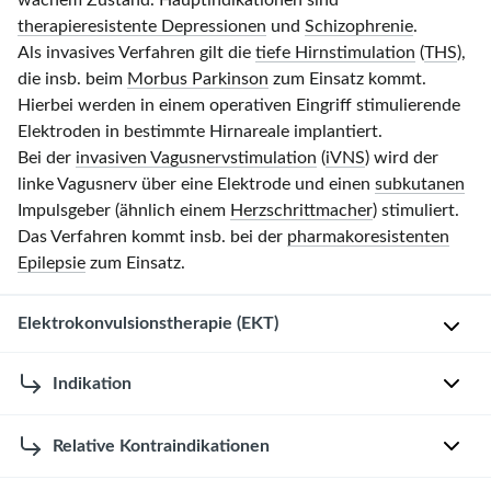
wachem Zustand. Hauptindikationen sind
therapieresistente Depressionen
und
Schizophrenie
.
Als invasives Verfahren gilt die
tiefe Hirnstimulation
(
THS
),
die insb. beim
Morbus Parkinson
zum Einsatz kommt.
Hierbei werden in einem operativen Eingriff stimulierende
Elektroden in bestimmte Hirnareale implantiert.
Bei der
invasiven Vagusnervstimulation
(
iVNS
) wird der
linke Vagusnerv über eine Elektrode und einen
subkutanen
Impulsgeber (ähnlich einem
Herzschrittmacher
) stimuliert.
Das Verfahren kommt insb. bei der
pharmakoresistenten
Epilepsie
zum Einsatz.
Elektrokonvulsionstherapie (EKT)
Die
Indikation
Elektrokonvulsionstherapie
ist
Allgemein
Relative Kontraindikationen
ein
[3]
modernes