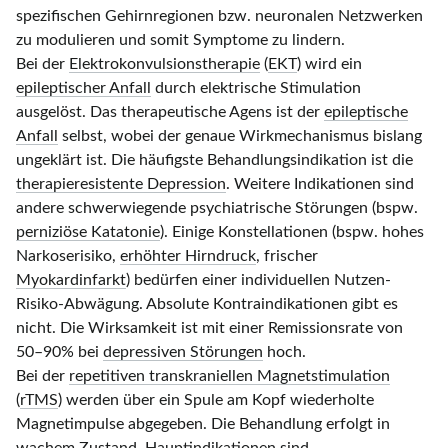
spezifischen Gehirnregionen bzw. neuronalen Netzwerken
zu modulieren und somit Symptome zu lindern.
Bei der
Elektrokonvulsionstherapie
(
EKT
) wird ein
epileptischer Anfall
durch elektrische Stimulation
ausgelöst. Das therapeutische Agens ist der
epileptische
Anfall
selbst, wobei der genaue Wirkmechanismus bislang
ungeklärt ist. Die häufigste Behandlungsindikation ist die
therapieresistente Depression
. Weitere Indikationen sind
andere schwerwiegende psychiatrische Störungen (bspw.
perniziöse Katatonie
). Einige Konstellationen (bspw. hohes
Narkoserisiko,
erhöhter Hirndruck
, frischer
Myokardinfarkt
) bedürfen einer individuellen Nutzen-
Risiko-Abwägung. Absolute Kontraindikationen gibt es
nicht. Die Wirksamkeit ist mit einer Remissionsrate von
50–90%
bei
depressiven Störungen
hoch.
Bei der
repetitiven transkraniellen Magnetstimulation
(
rTMS
) werden über ein Spule am Kopf wiederholte
Magnetimpulse abgegeben. Die Behandlung erfolgt in