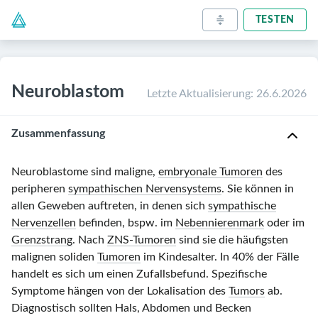
TESTEN
Neuroblastom
Letzte Aktualisierung
:
26.6.2026
Zusammenfassung
Neuroblastome sind maligne,
embryonale Tumoren
des
peripheren
sympathischen Nervensystems
. Sie können in
allen Geweben auftreten, in denen sich
sympathische
Nervenzellen
befinden, bspw. im
Nebennierenmark
oder im
Grenzstrang
. Nach
ZNS-Tumoren
sind sie die häufigsten
malignen soliden
Tumoren
im Kindesalter. In 40% der Fälle
handelt es sich um einen Zufallsbefund. Spezifische
Symptome hängen von der Lokalisation des
Tumors
ab.
Diagnostisch sollten Hals, Abdomen und Becken