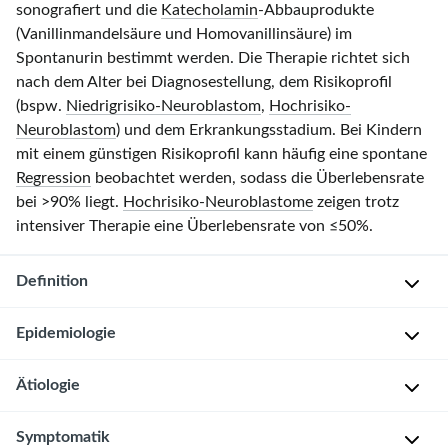
sonografiert und die
Katecholamin
-Abbauprodukte
(Vanillinmandelsäure und Homovanillinsäure) im
Spontanurin bestimmt werden. Die Therapie richtet sich
nach dem Alter bei Diagnosestellung, dem Risikoprofil
(bspw.
Niedrigrisiko-Neuroblastom
,
Hochrisiko-
Neuroblastom
) und dem Erkrankungsstadium. Bei Kindern
mit einem günstigen Risikoprofil kann häufig eine spontane
Regression
beobachtet werden, sodass die Überlebensrate
bei >90% liegt.
Hochrisiko-Neuroblastome
zeigen trotz
intensiver Therapie eine Überlebensrate von ≤50%.
Definition
Epidemiologie
Maligner
neuroektodermaler,
Ätiologie
embryonaler
Häufigster
Tumor
,
extrakranieller
Symptomatik
entstehend
solider
Ä