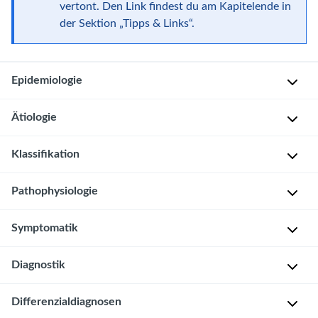
vertont. Den Link findest du am Kapitelende in
der Sektion „Tipps & Links“.
Epidemiologie
Ätiologie
I
n
Klassifikation
z
U
i
n
Klassifikationen
Pathophysiologie
d
k
des
e
l
Morbus
n
Symptomatik
a
R
Perthes
z
r
i
:
e
Diagnostik
s
G
L
Ca.
G
i
r
e
1/10.000
e
Anamnese
Differenzialdiagnosen
k
u
i
Kinder
n