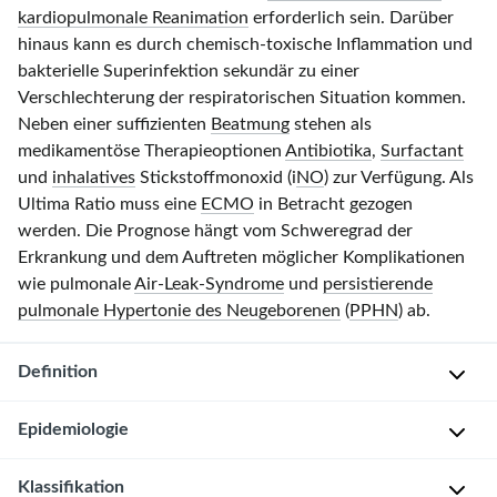
kardiopulmonale Reanimation
erforderlich sein. Darüber
hinaus kann es durch chemisch-toxische Inflammation und
bakterielle Superinfektion sekundär zu einer
Verschlechterung der respiratorischen Situation kommen.
Neben einer suffizienten
Beatmung
stehen als
medikamentöse Therapieoptionen
Antibiotika
,
Surfactant
und
inhalatives
Stickstoffmonoxi
d (i
NO
) zur Verfügung. Als
Ultima Ratio muss eine
ECMO
in Betracht gezogen
werden. Die Prognose hängt vom Schweregrad der
Erkrankung und dem Auftreten möglicher Komplikationen
wie pulmonale
Air-Leak-Syndrome
und
persistierende
pulmonale Hypertonie des Neugeborenen
(
PPHN
) ab.
Definition
Epidemiologie
M
e
Klassifikation
k