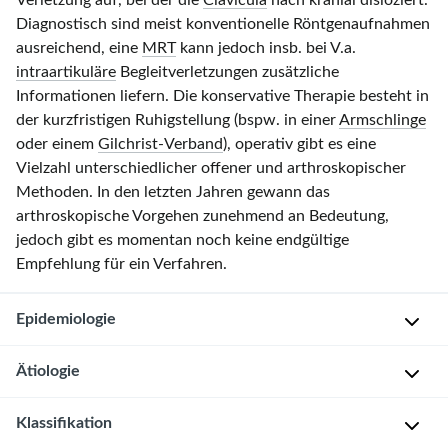
Verletzung auf, bei der die
Clavicula
nach kranial disloziert.
Diagnostisch sind meist konventionelle Röntgenaufnahmen
ausreichend, eine
MRT
kann jedoch insb. bei V.a.
intraartikuläre
Begleitverletzungen zusätzliche
Informationen liefern. Die konservative Therapie besteht in
der kurzfristigen Ruhigstellung (bspw. in einer
Armschlinge
oder einem
Gilchrist-Verband
), operativ gibt es eine
Vielzahl unterschiedlicher offener und arthroskopischer
Methoden. In den letzten Jahren gewann das
arthroskopische Vorgehen zunehmend an Bedeutung,
jedoch gibt es momentan noch keine endgültige
Empfehlung für ein Verfahren.
Epidemiologie
Ätiologie
18–
20/100.000
Klassifikation
Personen/Jahr
Meist