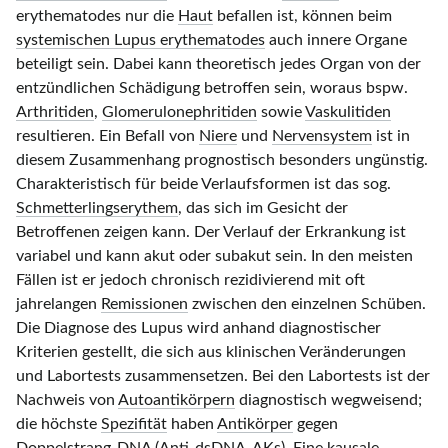
erythematodes nur die
Haut
befallen ist, können beim
systemischen Lupus erythematodes
auch innere Organe
beteiligt sein. Dabei kann theoretisch jedes Organ von der
entzündlichen Schädigung betroffen sein, woraus bspw.
Arthritiden
,
Glomerulonephritiden
sowie
Vaskulitiden
resultieren. Ein Befall von
Niere
und
Nervensystem
ist in
diesem Zusammenhang prognostisch besonders ungünstig.
Charakteristisch für beide Verlaufsformen ist das sog.
Schmetterlingserythem
, das sich im Gesicht der
Betroffenen zeigen kann. Der Verlauf der Erkrankung ist
variabel und kann akut oder subakut sein. In den meisten
Fällen ist er jedoch chronisch rezidivierend mit oft
jahrelangen
Remissionen
zwischen den einzelnen Schüben.
Die Diagnose des Lupus wird anhand diagnostischer
Kriterien gestellt, die sich aus klinischen Veränderungen
und Labortests zusammensetzen. Bei den Labortests ist der
Nachweis von
Autoantikörpern
diagnostisch wegweisend;
die höchste
Spezifität
haben
Antikörper
gegen