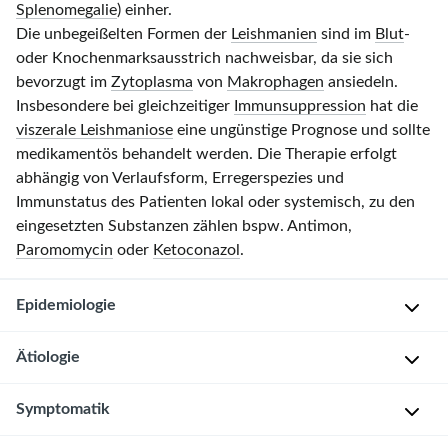
Splenomegalie
) einher.
Die unbegeißelten Formen der
Leishmanien
sind im
Blut
-
oder Knochenmarksausstrich nachweisbar, da sie sich
bevorzugt im
Zytoplasma
von
Makrophagen
ansiedeln.
Insbesondere bei gleichzeitiger
Immunsuppression
hat die
viszerale Leishmaniose
eine ungünstige Prognose und sollte
medikamentös behandelt werden. Die Therapie erfolgt
abhängig von Verlaufsform, Erregerspezies und
Immunstatus des Patienten lokal oder systemisch, zu den
eingesetzten Substanzen zählen bspw. Antimon,
Paromomycin
oder
Ketoconazol
.
Epidemiologie
Ätiologie
V
o
Symptomatik
r
E
k
r