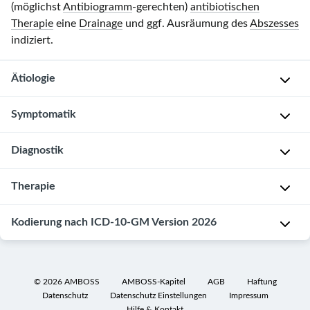
(möglichst
Antibiogramm
-gerechten)
antibiotischen
Therapie
eine
Drainage
und ggf. Ausräumung des
Abszesses
indiziert.
Ätiologie
Symptomatik
P
y
Diagnostik
o
H
g
ä
Therapie
e
u
B
n
f
l
e
Kodierung nach ICD-10-GM Version 2026
i
u
Kombination
r
g
t
aus
L
u
u
antibiotischer
K
e
n
n
(zunächst
7
©
2026
AMBOSS
AMBOSS-Kapitel
AGB
Haftung
b
s
t
kalkuliert,
Datenschutz
Datenschutz Einstellungen
Impressum
5
e
p
e
Hilfe & Kontakt