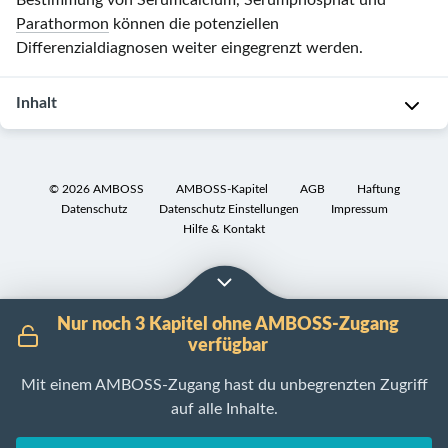
Bestimmung von Serumcalcium, Serumphosphat und
Parathormon
können die potenziellen
Differenzialdiagnosen weiter eingegrenzt werden.
Inhalt
Serumcalcium
Serumphosphat
alka
©
2026
AMBOSS
AMBOSS-Kapitel
AGB
Haftung
Pho
Datenschutz
Datenschutz Einstellungen
Impressum
Hilfe & Kontakt
n
n
n/↑
Osteoporose
↓
n/↓
↑
Osteomalazie
/
R
achitis
Nur noch 3 Kapitel ohne AMBOSS-Zugang
verfügbar
Mit einem AMBOSS-Zugang hast du unbegrenzten Zugriff
auf alle Inhalte.
n
n
↑↑
Osteodystrophi