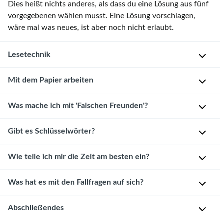
Dies heißt nichts anderes, als dass du eine Lösung aus fünf
vorgegebenen wählen musst. Eine Lösung vorschlagen,
wäre mal was neues, ist aber noch nicht erlaubt.
Lesetechnik
Mit dem Papier arbeiten
Eine
wichtige
Fähigkeit,
Was mache ich mit 'Falschen Freunden'?
Um
die
die
im
Informationsflut
Gibt es Schlüsselwörter?
Bei
Examen
zu
einigen
geprüft
bewältigen,
Fragen
Wie teile ich mir die Zeit am besten ein?
Ja,
wird,
kann
wirst
es
ist
es
du
gibt
Was hat es mit den Fallfragen auf sich?
Du
aus
ratsam
feststellen,
viele
hast
einer
sein,
dass
Schlüsselwörter,
für
Abschließendes
Etwa
großen
beim
sich
die
jede