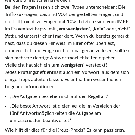
wir eure Sinne schärfen wollen.
Bei den Fragen lassen sich zwei Typen unterscheiden: Die
Trifft-zu-Fragen, das sind 90% der gestellten Fragen, und
die Trifft-nicht-zu-Fragen mit 10%. Letztere sind vom IMPP
im Fragentext bspw. mit „
am wenigsten
“, „
kein
“ oder„
nicht
“
(fett und unterstrichen) markiert. Wenn du bereits gemerkt
hast, dass du diesen Hinweis im Eifer öfter überliest,
erinnere dich, die Frage noch einmal genau zu lesen, sollten
sich mehrere richtige Antwortmöglichkeiten ergeben.
Vielleicht hat sich ein „
am wenigsten
“ versteckt?
Jedes Prüfungsheft enthält auch ein Vorwort, aus dem sich
einige Tipps ableiten lassen. Es enthält im wesentlichen
folgende Informationen:
„Die Aufgaben beziehen sich auf den Regelfall.“
„Die beste Antwort ist diejenige, die im Vergleich der
fünf Antwortmöglichkeiten die Aufgabe am
umfassendsten beantwortet.“
Wie hilft dir dies für die Kreuz-Praxis? Es kann passieren,