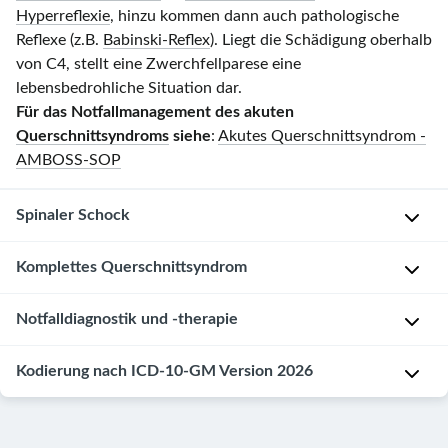
Hyperreflexie
, hinzu kommen dann auch pathologische
Reflexe (z.B.
Babinski-Reflex
). Liegt die Schädigung oberhalb
von C4, stellt eine Zwerchfellparese eine
lebensbedrohliche Situation dar.
Für das Notfallmanagement des akuten
Querschnittsyndroms
siehe
:
Akutes Querschnittsyndrom -
AMBOSS-SOP
Spinaler Schock
Komplettes Querschnittsyndrom
D
e
Notfalldiagnostik und -therapie
f
D
i
e
Kodierung nach ICD-10-GM Version 2026
F
n
f
ü
i
i
r
t
S14
.-:
n
d
i