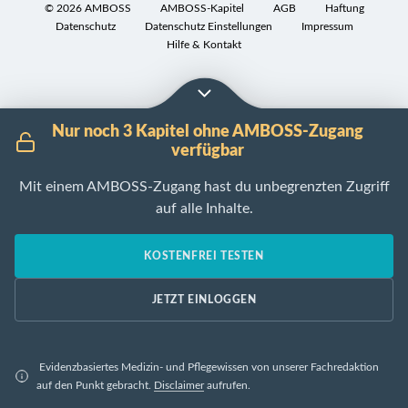
Verletzung
i
©
2026
AMBOSS
AMBOSS-Kapitel
AGB
Haftung
a
o
der
t
Datenschutz
Datenschutz Einstellungen
Impressum
s
n
Nerven
i
Hilfe & Kontakt
N
:
und
o
o
Akute
des
n
t
Phase
Rückenmarkes
:
f
eines
in
Nur noch 3 Kapitel ohne AMBOSS-Zugang
Läsion
a
kompletten
verfügbar
Halshöhe
der
l
Querschnittsyndroms
gesamten
Mit einem AMBOSS-Zugang hast du unbegrenzten Zugriff
S
l
(potenziell
afferenten
auf alle Inhalte.
1
m
reversibel)
und
4
a
mit
efferenten
.
KOSTENFREI TESTEN
n
Läsion
Leitungsbahnen
1
a
der
des
-
JETZT EINLOGGEN
g
gesamten
Rückenmarks
:
e
afferenten
Ä
Sonstige
m
und
t
und
e
efferenten
Evidenzbasiertes Medizin- und Pflegewissen von unserer Fachredaktion
i
nicht
auf den Punkt gebracht.
Disclaimer
aufrufen.
n
Leitungsbahnen
o