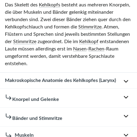
Das Skelett des
Kehlkopfs
besteht aus mehreren Knorpeln,
die über Muskeln und Bänder gelenkig miteinander
verbunden sind. Zwei dieser Bänder ziehen quer durch den
Kehlkopfschlauch und formen die
Stimmritze
. Atmen,
Flüstern und Sprechen sind jeweils bestimmten Stellungen
der
Stimmritze
zugeordnet. Die im
Kehlkopf
entstandenen
Laute müssen allerdings erst im
Nasen
-
Rachen
-Raum
umgeformt werden, damit verstehbare Sprachlaute
entstehen.
Makroskopische Anatomie des Kehlkopfes (Larynx)
Der
Knorpel und Gelenke
Kehlkopf
(
Larynx
)
Das
Bänder und Stimmritze
ist
Gerüst
ein
des
Schleimhautschlauch,
Bänder
Muskeln