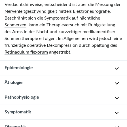
Verdachtshinweise, entscheidend ist aber die Messung der
Nervenleitgeschwindigkeit
mittels
Elektroneurografie
.
Beschränkt sich die Symptomatik auf nächtliche
Schmerzen
, kann ein Therapieversuch mit Ruhigstellung
des Arms in der Nacht und kurzzeitiger medikamentöser
Schmerztherapie
erfolgen. Im Allgemeinen wird jedoch eine
frühzeitige operative Dekompression durch Spaltung des
Retinaculum flexorum
angestrebt.
Epidemiologie
Ätiologie
Geschlecht:
♀
Pathophysiologie
>
Idiopathisch
♂
Überlastung:
Symptomatik
Alter:
Karpalkanal
Häufiger
Häufigkeitsgipfel
ist
bei
Diagnostik