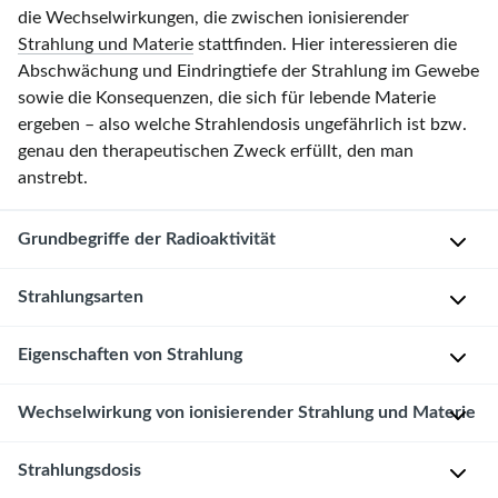
die Wechselwirkungen, die zwischen ionisierender
Strahlung und Materie
stattfinden. Hier interessieren die
Abschwächung und Eindringtiefe der Strahlung im Gewebe
sowie die Konsequenzen, die sich für lebende Materie
ergeben – also welche Strahlendosis ungefährlich ist bzw.
genau den therapeutischen Zweck erfüllt, den man
anstrebt.
Grundbegriffe der Radioaktivität
Strahlungsarten
Da
die
meisten
Eigenschaften von Strahlung
Als
Arten
ionisierende
ionisierender
Strahlen
Wechselwirkung von ionisierender Strahlung und Materie
Möchte
Strahlung
werden
man
zu
alle
Strahlung
Strahlungsdosis
Wenn
den
Strahlungsarten
genauer