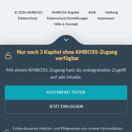
g
geruch-
T
e
und
5
©
2026
AMBOSS
AMBOSS-Kapitel
AGB
Haftung
n
Datenschutz
Datenschutz Einstellungen
Impressum
geschmackloses,
8
Hilfe & Kontakt
s
giftiges
:
c
Gas
Toxische
h
Wirkung
V
a
von
o
Nur noch 3 Kapitel ohne AMBOSS-Zugang
f
Kohlenmonoxid
r
verfügbar
t
k
I
e
Mit einem AMBOSS-Zugang hast du unbegrenzten Zugriff
o
n
n
auf alle Inhalte.
m
k
:
m
l
Farb-,
e
u
KOSTENFREI TESTEN
geruch
n
s
und
:
i
JETZT EINLOGGEN
geschmackloses
Entstehung
v
Gas
bei
e
Ä
unvollständiger
:
Evidenzbasiertes Medizin- und Pflegewissen von unserer Fachredaktion