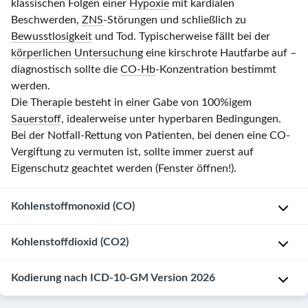
klassischen Folgen einer
Hypoxie
mit kardialen
Beschwerden,
ZNS
-Störungen und schließlich zu
Bewusstlosigkeit
und Tod. Typischerweise fällt bei der
körperlichen Untersuchung
eine kirschrote Hautfarbe auf –
diagnostisch sollte die
CO-Hb
-Konzentration bestimmt
werden.
Die Therapie besteht in einer Gabe von 100%igem
Sauerstoff
, idealerweise unter hyperbaren Bedingungen.
Bei der Notfall-Rettung von Patienten, bei denen eine CO-
Vergiftung zu vermuten ist, sollte immer zuerst auf
Eigenschutz geachtet werden (Fenster öffnen!).
Kohlenstoffmonoxid (CO)
Eigenschaften
Kohlenstoffdioxid (CO2)
von
Kohlenstoffmonoxid
Kodierung nach ICD-10-GM Version 2026
E
i
Farb-,