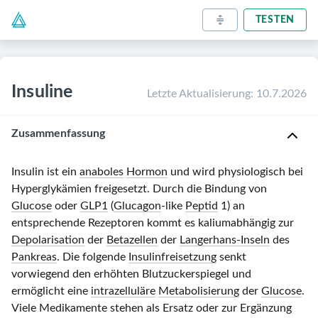
TESTEN
Insuline
Letzte Aktualisierung
:
10.7.2026
Zusammenfassung
Insulin ist ein
anaboles
Hormon
und wird physiologisch bei
Hyperglykämien freigesetzt. Durch die Bindung von
Glucose
oder
GLP1
(
Glucagon
-like
Peptid
1) an
entsprechende Rezeptoren kommt es kaliumabhängig zur
Depolarisation
der
Betazellen
der
Langerhans-Inseln
des
Pankreas
. Die folgende
Insulinfreisetzung
senkt
vorwiegend den erhöhten Blutzuckerspiegel und
ermöglicht eine
intrazelluläre
Metabolisierung
der
Glucose
.
Viele Medikamente stehen als Ersatz oder zur Ergänzung