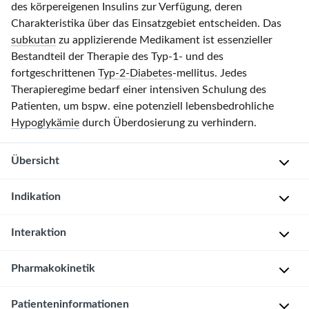
des körpereigenen Insulins zur Verfügung, deren
Charakteristika über das Einsatzgebiet entscheiden. Das
subkutan
zu applizierende Medikament ist essenzieller
Bestandteil der Therapie des Typ-1- und des
fortgeschrittenen
Typ-2-Diabetes
-mellitus. Jedes
Therapieregime bedarf einer intensiven Schulung des
Patienten, um bspw. eine potenziell lebensbedrohliche
Hypoglykämie
durch Überdosierung zu verhindern.
Übersicht
Indikation
Insuline
und
Wirkung
Einsatzmöglichkeiten
Handelsnamen
Interaktion
Typ-
Beginn:
15–
„Standardinsulin“: Akut
Normalinsulin
1-
30 min
zur Senkung des
Pharmakokinetik
Insb.
(auch
Altinsulin
Diabetes
Glucosespiegels
Maximum:
1–
Patienten
genannt)
(
Insulinkorrekturschema
Typ-
3 h
mit
Patienteninformationen
Konventionelle