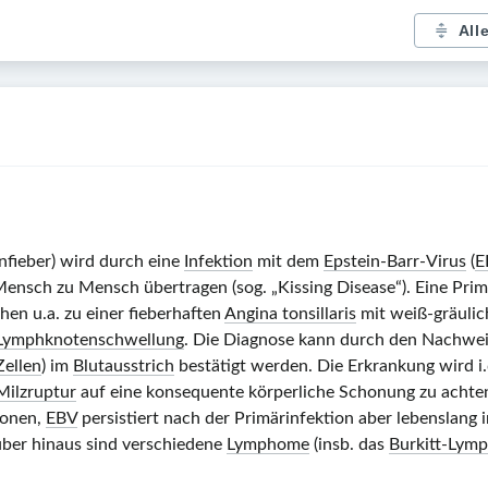
All
fieber) wird durch eine
Infektion
mit dem
Epstein-Barr-Virus
(
E
ensch zu Mensch übertragen (sog. „Kissing Disease“). Eine Primä
hen
u.a. zu einer fieberhaften
Angina tonsillaris
mit weiß-gräulic
n Lymphknotenschwellung
. Die Diagnose kann durch den Nachwei
Zellen
) im
Blutausstrich
bestätigt werden. Die Erkrankung wird i.
Milzruptur
auf eine konsequente körperliche Schonung zu achte
ionen,
EBV
persistiert nach der Primärinfektion aber lebenslang 
über hinaus sind verschiedene
Lymphome
(insb. das
Burkitt-Lym