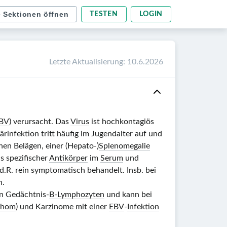
e Sektionen öffnen
TESTEN
LOGIN
Letzte Aktualisierung
:
10.6.2026
BV
) verursacht. Das
Virus
ist hochkontagiös
rinfektion tritt häufig im Jugendalter auf und
hen Belägen, einer (Hepato‑)
Splenomegalie
s spezifischer
Antikörper
im
Serum
und
d.R. rein symptomatisch behandelt. Insb. bei
n.
in
Gedäc
htnis-
B-Lymphozyten
und kann bei
phom
) und Karzinome mit einer
EBV
-
Infektion