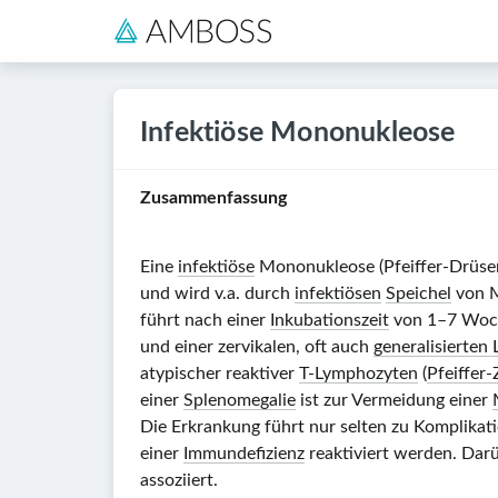
Infektiöse Mononukleose
Zusammenfassung
Eine
infektiöse
Mononukleose (Pfeiffer-Drüsen
und wird v.a. durch
infektiösen
Speichel
von M
führt nach einer
Inkubationszeit
von
1–7 Woc
und einer zervikalen, oft auch
generalisierte
atypischer reaktiver
T-Lymphozyten
(
Pfeiffer-
einer
Splenomegalie
ist zur Vermeidung einer
Die Erkrankung führt nur selten zu Komplikat
einer
Immundefizienz
reaktiviert werden. Dar
assoziiert.