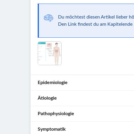
Du möchtest diesen Artikel lieber h
Den Link findest du am Kapitelende i
Epidemiologie
Ätiologie
Inzidenz
:
Höhepunkt
Pathophysiologie
im
Erreger
:
Jugendalter
Epstein-
Symptomatik
(
15–
Barr-