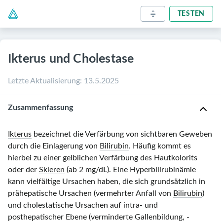
TESTEN
Ikterus und Cholestase
Letzte Aktualisierung
:
13.5.2025
Zusammenfassung
Ikterus
bezeichnet die Verfärbung von sichtbaren Geweben
durch die Einlagerung von
Bilirubin
. Häufig kommt es
hierbei zu einer gelblichen Verfärbung des Hautkolorits
oder der
Skleren
(ab
2 mg/dL
). Eine Hyperbilirubinämie
kann vielfältige Ursachen haben, die sich grundsätzlich in
prähepatische Ursachen (vermehrter Anfall von
Bilirubin
)
und cholestatische Ursachen auf intra- und
posthepatischer Ebene (verminderte Gallenbildung, -