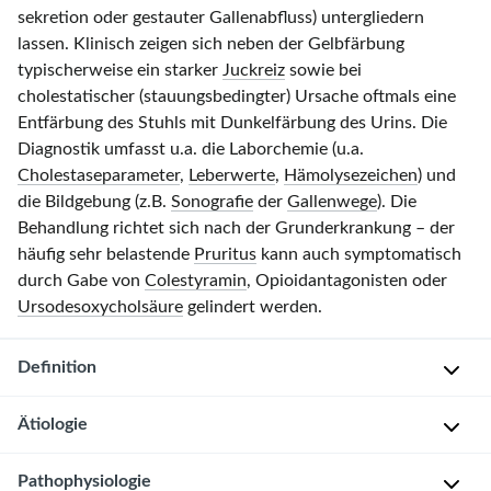
sekretion oder gestauter Gallenabfluss) untergliedern
lassen. Klinisch zeigen sich neben der Gelbfärbung
typischerweise ein starker
Juckreiz
sowie bei
cholestatischer (stauungsbedingter) Ursache oftmals eine
Entfärbung des Stuhls mit Dunkelfärbung des Urins. Die
Diagnostik umfasst u.a. die Laborchemie (u.a.
Cholestaseparameter
,
Leberwerte
,
Hämolysezeichen
) und
die Bildgebung (z.B.
Sonografie
der
Gallenwege
). Die
Behandlung richtet sich nach der Grunderkrankung – der
häufig sehr belastende
Pruritus
kann auch symptomatisch
durch Gabe von
Colestyramin
, Opioidantagonisten oder
Ursodesoxycholsäure
gelindert werden.
Definition
Ätiologie
I
k
Pathophysiologie
Ikterus
t