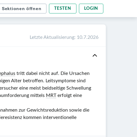
e Sektionen öffnen
TESTEN
LOGIN
Letzte Aktualisierung
:
10.7.2026
ephalus
tritt dabei nicht auf. Die Ursachen
igen Alter betroffen. Leitsymptome sind
tersucher eine meist beidseitige Schwellung
Raumforderung mittels
MRT
erfolgt eine
Maßnahmen zur Gewichtsreduktion sowie die
ieresistenz kommen interventionelle