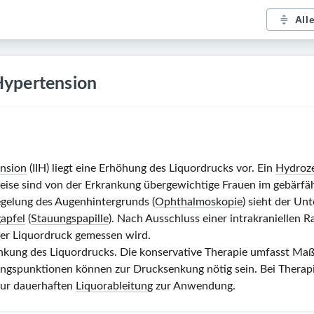
All
 Hypertension
ension
(IIH) liegt eine Erhöhung des Liquordrucks vor. Ein
Hydroz
eise sind von der Erkrankung übergewichtige Frauen im gebärfäh
iegelung des Augenhintergrunds (
Ophthalmoskopie
) sieht der Un
apfel
(
Stauungspapille
). Nach Ausschluss einer intrakraniellen 
hter Liquordruck gemessen wird.
 Senkung des Liquordrucks. Die konservative Therapie umfasst 
ungspunktionen können zur Drucksenkung nötig sein. Bei Therap
zur dauerhaften
Liquorableitung
zur Anwendung.