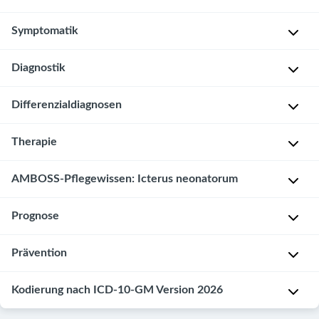
H
s
ä
Physiologischer
Symptomatik
i
u
Neugeborenenikterus
o
f
l
[2]
Diagnostik
i
P
o
g
[5]
h
g
k
Differenzialdiagnosen
Um
y
i
U
e
schwerwiegende
s
s
r
i
Folgen
Therapie
Ursache
i
c
s
t
einer
des
o
h
a
[3]
Hyperbilirubinämie
Icterus
l
Optimierung
AMBOSS-Pflegewissen: Icterus neonatorum
e
c
zu
[4]
neonatorum
o
der
r
h
vermeiden,
ist
g
Ernährung
Prognose
Neugeborene
Ikterus
:
N
e
ist
i.d.R.
i
[5]
mit
Ca.
e
n
die
eine
s
Ikterus
50%
Prävention
u
frühzeitige
Abhängig
Hoher
prä-
c
P
sollten
g
Ikterus
Identifikation
von
Hämoglobinwert
und/oder
h
r
engmaschig
e
Kodierung nach ICD-10-GM Version 2026
mit
und
der
zum
intrahepatische
:
O
i
überwacht
b
Gesamtbilirubin
Therapie
Ursache
Zeitpunkt
Störung,
Ikterus
p
n