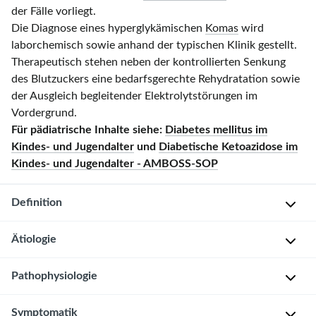
der Fälle vorliegt.
Die Diagnose eines hyperglykämischen
Komas
wird
laborchemisch sowie anhand der typischen Klinik gestellt.
Therapeutisch stehen neben der kontrollierten Senkung
des Blutzuckers eine bedarfsgerechte Rehydratation sowie
der Ausgleich begleitender Elektrolytstörungen im
Vordergrund.
Für pädiatrische Inhalte siehe:
Diabetes mellitus im
Kindes- und Jugendalter
und
Diabetische Ketoazidose im
Kindes- und Jugendalter - AMBOSS-SOP
Definition
Ätiologie
H
y
Pathophysiologie
p
F
e
e
Ketoazidotisches
Symptomatik
r