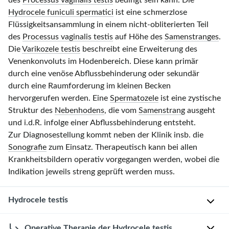
des
Processus vaginalis testis
bedingt sein kann.
Die
Hydrocele funiculi spermatici
ist eine schmerzlose
Flüssigkeitsansammlung in einem nicht-obliterierten Teil
des
Processus vaginalis testis
auf Höhe des
Samenstranges
.
Die
Varikozele testis
beschreibt eine Erweiterung des
Venenkonvoluts im Hodenbereich. Diese kann primär
durch eine venöse Abflussbehinderung oder sekundär
durch eine Raumforderung im kleinen Becken
hervorgerufen werden. Eine
Spermatozele
ist eine zystische
Struktur des
Nebenhodens
, die vom
Samenstrang
ausgeht
und i.d.R. infolge einer Abflussbehinderung entsteht.
Zur Diagnosestellung kommt neben der Klinik insb. die
Sonografie
zum Einsatz. Therapeutisch kann bei allen
Krankheitsbildern operativ vorgegangen werden, wobei die
Indikation jeweils streng geprüft werden muss.
Hydrocele testis
Definitionen
Operative Therapie der Hydrocele testis