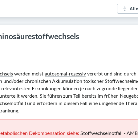
All
minosäurestoffwechsels
chsels
werden meist
autosomal-rezessiv
vererbt und sind durch
uten und/oder chronischen Akkumulation toxischer Stoffwechsel
ch relevantesten Erkrankungen können je nach zugrunde liegende
unterteilt werden. Sie führen zum Teil bereits im frühen Neugeb
selnotfall) und erfordern in diesem Fall eine umgehende Therapi
krankung.
etabolischen Dekompensation siehe:
Stoffwechselnotfall - A