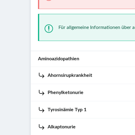
Für allgemeine Informationen über 
Aminoazidopathien
Ahornsirupkrankheit
Aminoazidopathien
sind
eine
Phenylketonurie
Synonyme
:
Untergruppe
Verzweigtkettenketoazidurie
,
der
Tyrosinämie Typ 1
α-
hereditären
Prävalenz
:
Ketosäure-
Störungen
Ca.
Dehydrogenase-
Alkaptonurie
des
1:10.000
Synonyme
:
Mangel