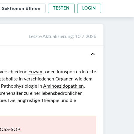
e Sektionen öffnen
TESTEN
LOGIN
Letzte Aktualisierung
:
10.7.2026
 verschiedene
Enzym
- oder Transporterdefekte
metabolite in verschiedenen Organen wie dem
r Pathophysiologie in
Aminoazidopathien
,
orenenalter zu einer lebensbedrohlichen
e. Die langfristige Therapie und die
MBOSS-SOP
!