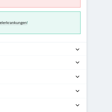
selerkrankungen
!