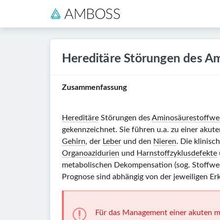
Hereditäre Störungen des A
Zusammenfassung
Hereditäre
Störungen des
Aminosäurestoffwe
gekennzeichnet. Sie führen u.a. zu einer ak
Gehirn
, der
Leber
und den
Nieren
. Die klinis
Organoazidurien
und
Harnstoffzyklusdefekte
metabolischen Dekompensation (sog. Stoffwech
Prognose sind abhängig von der jeweiligen Er
Für das Management einer akuten m