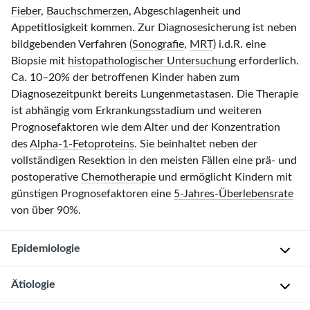
Fieber
,
Bauchschmerzen
, Abgeschlagenheit und
Appetitlosigkeit kommen. Zur Diagnosesicherung ist neben
bildgebenden Verfahren (
Sonografie
,
MRT
) i.d.R. eine
Biopsie mit
histopathologischer Untersuchung
erforderlich.
Ca. 10–20% der betroffenen Kinder haben zum
Diagnosezeitpunkt bereits Lungenmetastasen. Die Therapie
ist abhängig vom Erkrankungsstadium und weiteren
Prognosefaktoren wie dem Alter und der Konzentration
des
Alpha-1-Fetoproteins
. Sie beinhaltet neben der
vollständigen Resektion in den meisten Fällen eine prä- und
postoperative
Chemotherapie
und ermöglicht Kindern mit
günstigen Prognosefaktoren eine
5-Jahres-Überlebensrate
von über 90%.
Epidemiologie
Ätiologie
H
ä