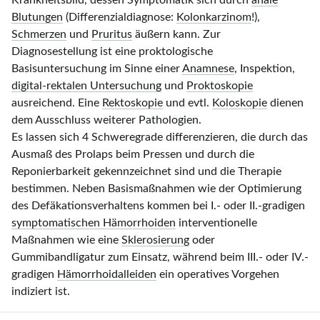
Krankheitsbild, dessen Symptomatik sich durch
anale
Blutungen
(Differenzialdiagnose:
Kolonkarzinom
!),
Schmerzen
und
Pruritus
äußern kann. Zur
Diagnosestellung ist eine proktologische
Basisuntersuchung im Sinne einer
Anamnese
, Inspektion,
digital-rektalen Untersuchung
und
Proktoskopie
ausreichend. Eine
Rektoskopie
und evtl.
Koloskopie
dienen
dem Ausschluss weiterer Pathologien.
Es lassen sich 4 Schweregrade differenzieren, die durch das
Ausmaß des Prolaps beim Pressen und durch die
Reponierbarkeit gekennzeichnet sind und die Therapie
bestimmen. Neben Basismaßnahmen wie der Optimierung
des Defäkationsverhaltens kommen bei I.- oder II.-gradigen
symptomatischen Hämorrhoiden
interventionelle
Maßnahmen wie eine
Sklerosierung
oder
Gummibandligatur zum Einsatz, während beim III.- oder IV.-
gradigen
Hämorrhoidalleiden
ein operatives Vorgehen
indiziert ist.