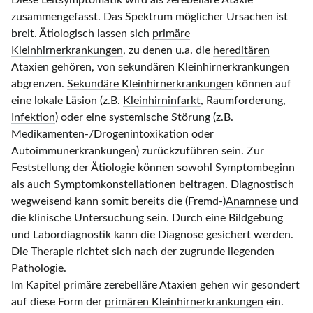
Diese Leitsymptomatik wird als
zerebelläre Ataxie
zusammengefasst.
Das Spektrum möglicher Ursachen ist
breit. Ätiologisch lassen sich
primäre
Kleinhirnerkrankungen
, zu denen u.a. die
hereditären
Ataxien
gehören, von
sekundären Kleinhirnerkrankungen
abgrenzen.
Sekundäre Kleinhirnerkrankungen
können auf
eine lokale Läsion (z.B.
Kleinhirninfarkt
, Raumforderung,
Infektion
) oder eine systemische Störung (z.B.
Medikamenten-/
Drogenintoxikation
oder
Autoimmunerkrankungen) zurückzuführen sein. Zur
Feststellung der Ätiologie können sowohl Symptombeginn
als auch Symptomkonstellationen beitragen.
Diagnostisch
wegweisend kann
somit
bereits die (Fremd‑)
Anamnese
und
die klinische Untersuchung sein. Durch eine Bildgebung
und Labordiagnostik kann die Diagnose gesichert werden.
Die Therapie richtet sich nach der zugrunde liegenden
Pathologie.
Im Kapitel
primäre zerebelläre Ataxien
gehen wir gesondert
auf diese Form der
primären Kleinhirnerkrankungen
ein.