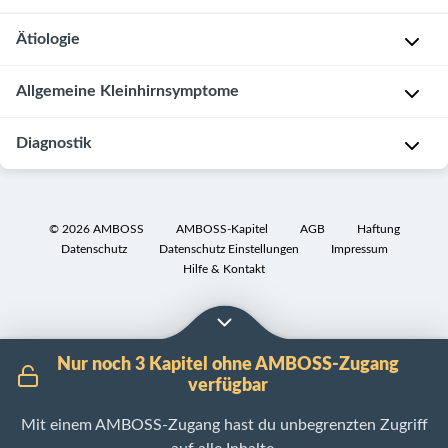
Ätiologie
Primäre
Allgemeine Kleinhirnsymptome
Kleinhirnerkrankungen
Diagnostik
Das
P
Kleinhirn
r
dient
Initiale
i
als
Einteilung
m
©
2026
AMBOSS
AMBOSS-Kapitel
AGB
Haftung
Koordinationszentrum
nach
Datenschutz
Datenschutz Einstellungen
Impressum
ä
für
zeitlichem
Hilfe & Kontakt
r
die
Beginn
e
adäquate
bzw.
z
Durchführung
Verlauf
e
zielgerichteter
der
Nur noch 3 Kapitel ohne AMBOSS-Zugang
r
Bewegungsabläufe,
verfügbar
Symptomatik
e
die
b
Mit einem AMBOSS-Zugang hast du unbegrenzten Zugriff
B
Aufrechterhaltung
e