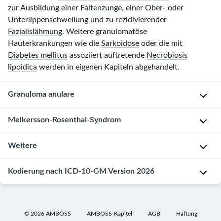
zur Ausbildung einer
Faltenzunge
, einer Ober- oder
Unterlippenschwellung und zu rezidivierender
Fazialislähmung
. Weitere granulomatöse
Hauterkrankungen wie die
Sarkoidose
oder die mit
Diabetes mellitus
assoziiert auftretende
Necrobiosis
lipoidica
werden in eigenen Kapiteln abgehandelt.
Granuloma anulare
Melkersson-Rosenthal-Syndrom
E
p
Weitere
i
Ä
d
t
Kodierung nach ICD-10-GM Version 2026
e
i
Sarkoidose
m
o
Necrobiosis
i
l
L
lipoidica
o
o
9
©
2026
AMBOSS
AMBOSS-Kapitel
AGB
Haftung
l