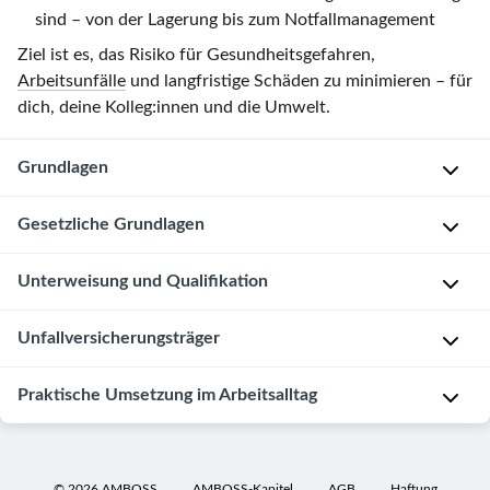
sind – von der Lagerung bis zum Notfallmanagement
Ziel ist es, das Risiko für Gesundheitsgefahren,
Arbeitsunfälle
und langfristige Schäden zu minimieren – für
dich, deine Kolleg:innen und die Umwelt.
Grundlagen
Was
Gesetzliche Grundlagen
sind
Gefahrstoffe?
Zentrale
Unterweisung und Qualifikation
Regelwerke
Gefahrstoffe
Gesetzliche
Unfallversicherungsträger
sind
Gefahrstoffverordnung
Pflicht
Stoffe,
(GefStoffV)
zur
Gemische
Rolle
Praktische Umsetzung im Arbeitsalltag
Die
Unterweisung
oder
der
Gefahrstoffverordnung
Erzeugnisse,
Unfallversicherungsträger
Grundregeln
Arbeitgeber:innen
ist
die
für
sind
Neben
©
2026
AMBOSS
AMBOSS-Kapitel
AGB
Haftung