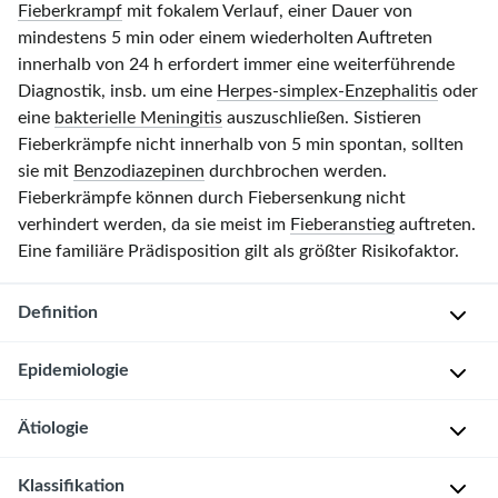
Fieberkrampf
mit fokalem Verlauf, einer Dauer von
mindestens
5 min
oder einem wiederholten Auftreten
innerhalb von
24 h
erfordert immer eine weiterführende
Diagnostik, insb. um eine
Herpes-simplex-Enzephalitis
oder
eine
bakterielle Meningitis
auszuschließen. Sistieren
Fieberkrämpfe nicht innerhalb von
5 min
spontan, sollten
sie mit
Benzodiazepinen
durchbrochen werden.
Fieberkrämpfe können durch Fiebersenkung nicht
verhindert werden, da sie meist im
Fieberanstieg
auftreten.
Eine familiäre Prädisposition gilt als größter Risikofaktor.
Definition
Epidemiologie
D
e
Ätiologie
f
T
i
y
Klassifikation
n
p
G