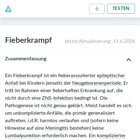
TESTEN
Fieberkrampf
Letzte Aktualisierung
:
11.6.2026
Zusammenfassung
Ein Fieberkrampf ist ein fieberassoziierter
epileptischer
Anfall
bei Kindern jenseits der
Neugeborenenperiode
. Er
tritt im Rahmen einer fieberhaften Erkrankung auf, die
nicht durch eine
ZNS
-
Infektion
bedingt ist. Die
Pathogenese ist nicht genau geklärt. Meist handelt es sich
um unkomplizierte Anfälle, die primär generalisiert
auftreten, i.d.R. harmlos verlaufen und (sofern keine
Hinweise auf eine
Meningitis
bestehen) keine
Lumbalpunktion
erforderlich machen. Ein
komplizierter