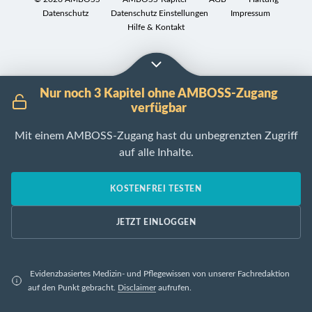
k
Datenschutz
Datenschutz Einstellungen
Impressum
Wie
s
r
Hilfe & Kontakt
heißen
k
o
die
o
s
Hauptzellen
p
k
des
i
o
Nur noch 3 Kapitel ohne AMBOSS-Zugang
Fettgewebes
s
p
verfügbar
und
c
i
wie
h
Mit einem AMBOSS-Zugang hast du unbegrenzten Zugriff
s
stellen
c
auf alle Inhalte.
Durch
sie
h
gefäß-
sich
und
KOSTENFREI TESTEN
Farbe:
mikroskopisch
nervenhaltige
Braun(-
dar?
Bindegewebssepten
JETZT EINLOGGEN
grau)
Welches
in
durch
Intermediärfilament
Läppchen
hohen
ist
gegliedert
Evidenzbasiertes Medizin- und Pflegewissen von unserer Fachredaktion
Mitochondriengehalt
charakteristisch
auf den Punkt gebracht.
Disclaimer
aufrufen.
(Cytochromkonzentration
Farbe:
für
des
Gelb