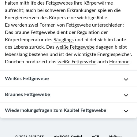
halten mithilfe des Fettgewebes ihre Körperwärme
aufrecht; auch bei schweren Erkrankungen spielen die
Energiereserven des Körpers eine wichtige Rolle.
Es werden zwei Formen von Fettgewebe unterschieden:
Das
braune Fettgewebe
dient der Regulation der
Körpertemperatur des
Säuglings
und bildet sich im Laufe
des Lebens zurück. Das
weiße Fettgewebe
dagegen bleibt
lebenslang bestehen und ist der wichtigste Energiespeicher.
Daneben produziert das
weiße Fettgewebe
auch
Hormone
.
Weißes Fettgewebe
Aufbau
Braunes Fettgewebe
M
Aufbau
Wiederholungsfragen zum Kapitel Fettgewebe
a
k
M
Weißes
r
a
Fettgewebe
o
©
2026
AMBOSS
AMBOSS-Kapitel
AGB
Haftung