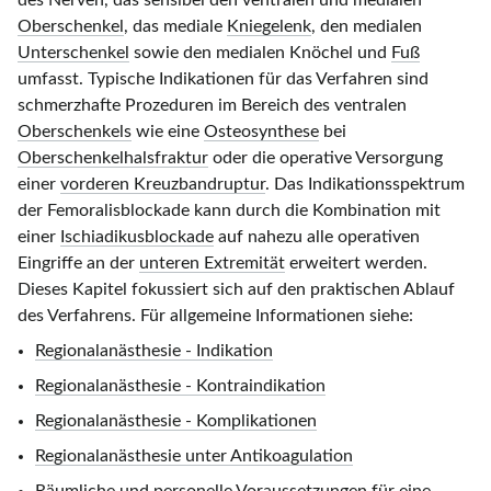
des Nerven, das sensibel den ventralen und medialen
Oberschenkel
, das mediale
Kniegelenk
, den medialen
Unterschenkel
sowie den medialen Knöchel und
Fuß
umfasst. Typische Indikationen für das Verfahren sind
schmerzhafte Prozeduren im Bereich des ventralen
Oberschenkels
wie eine
Osteosynthese
bei
Oberschenkelhalsfraktur
oder die operative Versorgung
einer
vorderen Kreuzbandruptur
. Das Indikationsspektrum
der Femoralisblockade kann durch die Kombination mit
einer
Ischiadikusblockade
auf nahezu alle operativen
Eingriffe an der
unteren Extremität
erweitert werden.
Dieses Kapitel fokussiert sich auf den praktischen Ablauf
des Verfahrens. Für allgemeine Informationen siehe:
Regionalanästhesie - Indikation
Regionalanästhesie - Kontraindikation
Regionalanästhesie - Komplikationen
Regionalanästhesie unter Antikoagulation