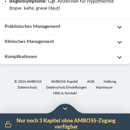
Begleitsymptome
: Ggf. Anzeichen für
Hypothermie
(bspw. kalte, graue
Haut
)
Präklinisches Management
Basisdiagnostik
Klinisches Management
und
-
Überwachung
Komplikationen
maßnahmen
D
[2]
Tod
a
[3]
durch
©
2026
AMBOSS
AMBOSS-Kapitel
AGB
Haftung
u
Datenschutz
Datenschutz Einstellungen
Impressum
Ertrinken
e
E
Hilfe & Kontakt
r
Verzögerter
i
:
Tod
g
Abhängig
infolge
e
von
der
n
Nur noch 3 Kapitel ohne AMBOSS-Zugang
der
Submersion
s
verfügbar