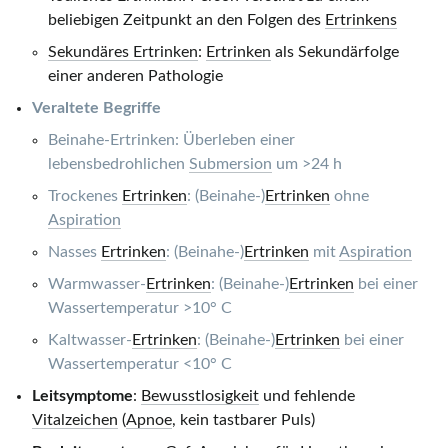
beliebigen Zeitpunkt an den Folgen des
Ertrinkens
Sekundäres Ertrinken
:
Ertrinken
als Sekundärfolge
einer anderen Pathologie
Veraltete Begriffe
Beinahe-Ertrinken
: Überleben einer
lebensbedrohlichen
Submersion
um
>24 h
Trockenes
Ertrinken
: (Beinahe‑)
Ertrinken
ohne
Aspiration
Nasses
Ertrinken
: (Beinahe‑)
Ertrinken
mit
Aspiration
Warmwasser-
Ertrinken
: (Beinahe‑)
Ertrinken
bei einer
Wassertemperatur
>10° C
Kaltwasser-
Ertrinken
: (Beinahe‑)
Ertrinken
bei einer
Wassertemperatur
<10° C
Leitsymptome
:
Bewusstlosigkeit
und fehlende
Vitalzeichen
(
Apnoe
, kein tastbarer Puls)