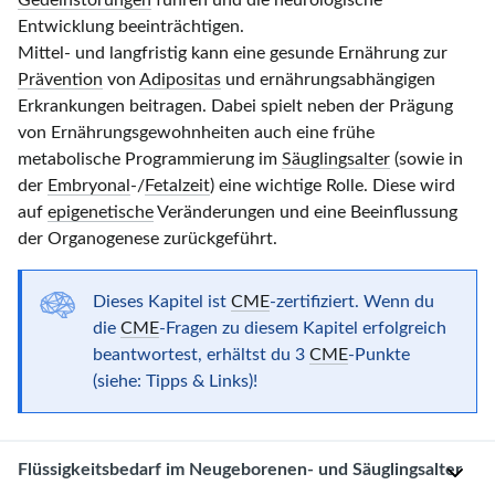
Gedeihstörungen
führen und die neurologische
Entwicklung beeinträchtigen.
Mittel- und langfristig kann eine gesunde Ernährung zur
Prävention
von
Adipositas
und ernährungsabhängigen
Erkrankungen beitragen. Dabei spielt neben der Prägung
von Ernährungsgewohnheiten auch eine frühe
metabolische Programmierung im
Säuglingsalter
(sowie in
der
Embryonal
-/
Fetalzeit
) eine wichtige Rolle. Diese wird
auf
epigenetische
Veränderungen und eine Beeinflussung
der Organogenese zurückgeführt.
Dieses Kapitel ist
CME
-zertifiziert. Wenn du
die
CME
-Fragen zu diesem Kapitel erfolgreich
beantwortest, erhältst du
3
CME
-Punkte
(siehe: Tipps & Links)!
Flüssigkeitsbedarf im Neugeborenen- und Säuglingsalter