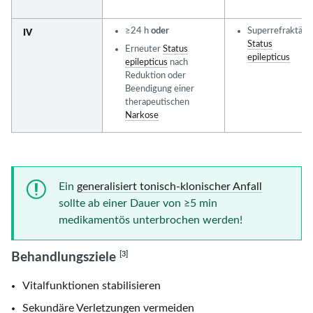
≥24 h
oder
Superrefraktäre
IV
Status
Erneuter
Status
epilepticus
epilepticus
nach
Reduktion oder
Beendigung einer
therapeutischen
Narkose
Ein
generalisiert tonisch-klonischer Anfall
sollte ab einer Dauer von
≥5 min
medikamentös unterbrochen werden!
[3]
Behandlungsziele
Vitalfunktionen stabilisieren
Sekundäre Verletzungen vermeiden