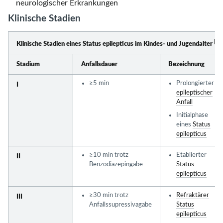
neurologischer Erkrankungen
Klinische Stadien
[2]
Klinische Stadien eines Status epilepticus im Kindes- und Jugendalter
Stadium
Anfallsdauer
Bezeichnung
≥5 min
Prolongierter
I
epileptischer
Anfall
Initialphase
eines
Status
epilepticus
≥10 min
trotz
Etablierter
II
Benzodiazepingabe
Status
epilepticus
≥30 min
trotz
Refraktärer
III
Anfallssupressivagabe
Status
epilepticus