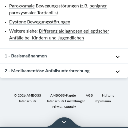
Paroxysmale
Bewegungsstörungen (z.B.
benigner
paroxysmaler Torticollis
)
Dystone Bewegungsstörungen
Weitere siehe:
Differenzialdiagnosen epileptischer
Anfälle bei Kindern und Jugendlichen
1 - Basismaßnahmen
Allgemeines
2 - Medikamentöse Anfallsunterbrechung
Vitalfunktionen
Stufe
beurteilen,
1
:
©
2026
AMBOSS
AMBOSS-Kapitel
AGB
Haftung
überwachen
Benzodiazepine
Datenschutz
Datenschutz Einstellungen
Impressum
und
(Einzelgaben)
Hilfe & Kontakt
ggf.
[2]
stabilisieren
[3]
Siehe