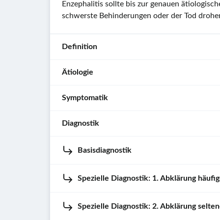
Enzephalitis sollte bis zur genauen ätiologis
schwerste Behinderungen oder der Tod drohe
Definition
Ätiologie
Anatomische
Einteilung
Symptomatik
Erregerbedingte
Enzephalitis
Enzephalitiden
(im
Diagnostik
(Auswahl)
Entzündungen
allgemeinen
des
Erreger
pathophysiologischen
Basisdiagnostik
Hirngewebes
von
Die
Sinne):
können
Enzephalitiden
Diagnostik
Entzündung
unterschiedliche
können
unterteilt
Spezielle Diagnostik: 1. Abklärung häufi
des
Anamnese
Allgemeinsymptome
Viren
sich
Hirngewebes
In
sowie
oder
in
Spezielle Diagnostik: 2. Abklärung selte
Enzephalitis
der
Die
psychiatrische
Bakterien
drei
,
im