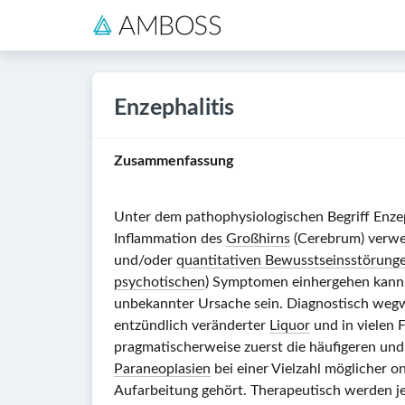
Enzephalitis
Zusammenfassung
Unter dem pathophysiologischen Begriff
Enzep
Inflammation des
Großhirns
(Cerebrum) verwen
und/oder
quantitativen Bewusstseinsstörung
psychotischen
) Symptomen einhergehen kann. 
unbekannter Ursache sein. Diagnostisch wegw
entzündlich veränderter
Liquor
und in vielen 
pragmatischerweise zuerst die häufigeren und
Paraneoplasien
bei einer Vielzahl möglicher o
Aufarbeitung gehört. Therapeutisch werden j