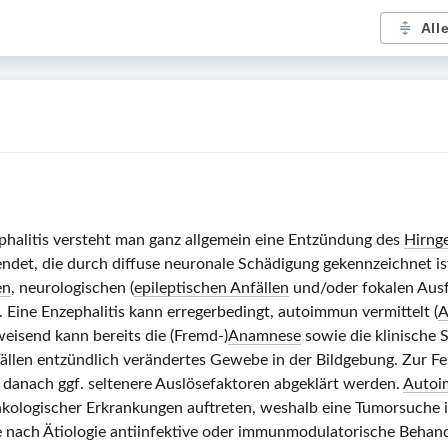
All
halitis
versteht man ganz allgemein eine Entzündung des
Hirng
det, die durch diffuse neuronale Schädigung gekennzeichnet ist
en
, neurologischen (
epileptischen Anfällen
und/oder fokalen Ausfä
Eine Enzephalitis kann erregerbedingt, autoimmun vermittelt (
A
eisend kann bereits die (Fremd‑)
Anamnese
sowie die klinische S
Fällen entzündlich verändertes Gewebe in der Bildgebung. Zur Fes
 danach ggf. seltenere Auslösefaktoren abgeklärt werden.
Autoi
nkologischer Erkrankungen auftreten, weshalb eine Tumorsuche in
e nach Ätiologie antiinfektive oder immunmodulatorische Behan