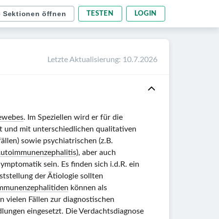
e Sektionen öffnen
TESTEN
LOGIN
Letzte Aktualisierung
:
10.7.2026
ewebes
. Im Speziellen wird er für die
 und mit unterschiedlichen qualitativen
llen) sowie psychiatrischen (z.B.
utoimmunenzephalitis
), aber auch
ymptomatik sein. Es finden sich i.d.R. ein
tstellung der Ätiologie sollten
mmunenzephalitiden
können als
 vielen Fällen zur diagnostischen
dlungen eingesetzt. Die Verdachtsdiagnose