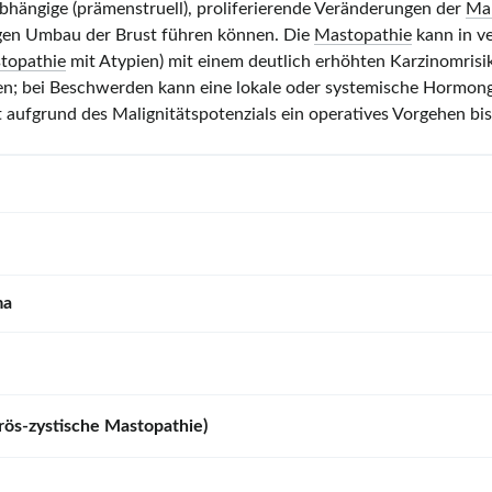
hängige (prämenstruell), proliferierende Veränderungen der
Ma
igen Umbau der Brust führen können. Die
Mastopathie
kann in v
topathie
mit Atypien) mit einem deutlich erhöhten Karzinomrisi
; bei Beschwerden kann eine lokale oder systemische Hormongab
t aufgrund des Malignitätspotenzials ein operatives Vorgehen bis
ma
brös-zystische Mastopathie)