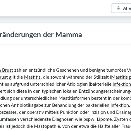
All
Veränderungen der Mamma
n Brust
zählen entzündliche Geschehen und benigne tumoröse Ve
rust
gilt die
Mastitis
, die sowohl während der Stillzeit (
Mastitis 
t es aufgrund unterschiedlicher Ätiologien (bakterielle
Infektion
rt sich diese in den typischen lokalen Entzündungserscheinun
dlung der unterschiedlichen Mastitisformen besteht in der kom
chen Antibiotikagabe zur Behandlung der bakteriellen
Infektion
bszesses
, der operativ mittels Punktion oder
Inzision
und
Draina
umfassen verschiedenste Diagnosen wie bspw.
Lipome
, Zysten
s ist jedoch die
Mastopathie
, von der etwa die Hälfte aller Fr