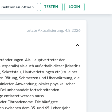
e Sektionen öffnen
TESTEN
LOGIN
Letzte Aktualisierung
:
4.8.2026
ränderungen. Als Hauptvertreter der
puerperalis
) als auch außerhalb dieser (
Mastitis
, Sekretstau, Hautverletzungen etc.) zu einer
gen Rötung,
Schmerzen
und Überwärmung, die
binierten Anwendung lokaler physikalischer
. Bei unbehandelt fortschreitenden
ge
entlastet werden muss.
 oder
Fibroadenome
. Die häufigste
auen zwischen dem 35. und 65. Lebensjahr