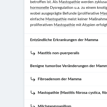
betroffen ist. Als
Mastopathie
werden zyklusab
hormonelle
Dysregulation u.a. zu einem knot
wobei ausgeprägte Befunde (proliferative
Mas
einfache
Mastopathie
meist keiner Maßnahmen
proliferativen
Mastopathie
mit Atypien erfolg
Entzündliche Erkrankungen der Mamma
Mastitis non-puerperalis
Übersicht
Mastitis
:
Benigne tumoröse Veränderungen der Mam
Entzündung
Definition
:
des
Umfasst
Fibroadenom der Mamma
Übersicht
Drüsengewebes
alle
abakteriellen
Benigne
Mastitis
Mastopathie (Mastitis fibrosa cystica, fi
oder
Tumoren
puerperalis
Definition
:
bakteriellen
der
Benigner
Mastitis
Entzündungen
Mamma
Milchgangspapillom