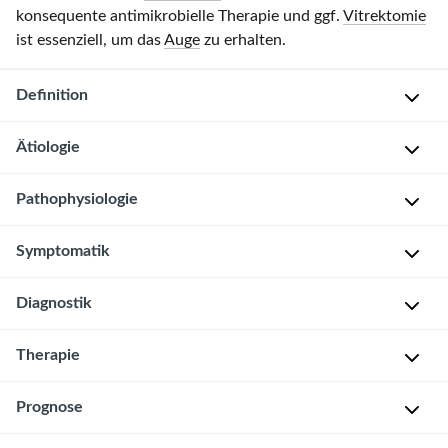
konsequente antimikrobielle Therapie und ggf.
Vitrektomie
ist essenziell, um das
Auge
zu erhalten.
Definition
Ätiologie
Mikrobielle
Infektion
des
Pathophysiologie
E
Glaskörpers
,
r
ggf.
Symptomatik
Der
r
unter
Glaskörper
e
Mitbeteiligung
besitzt
Diagnostik
g
Bei
umgebender
physiologischerweise
e
bakterieller
Strukturen.
keine
r
Spaltlampe
Therapie
Infektion
:
Gefäße
und
Hochakuter
Bakterien
und
Ophthalmoskopie
Prognose
Verlauf
K
Viren
kaum
Bei
o
Zellen,
B